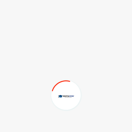
Sertifikat
Tersedia
Diskusi
Diaktifkan
Biaya
IDR 250,000.00
Daftar
Get in touch