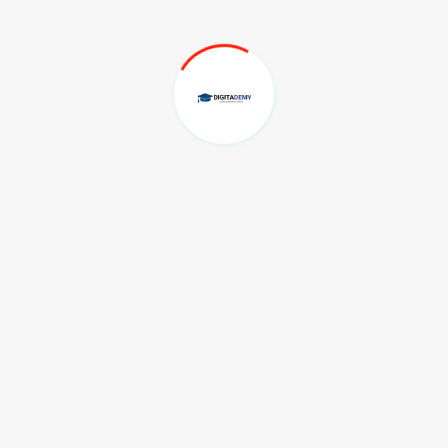
mua materi satu persatu dengan menekan tombol
catat setiap kehadiran. Untuk mendapatkan
 soal ujian minimal 70% dengan benar dengan